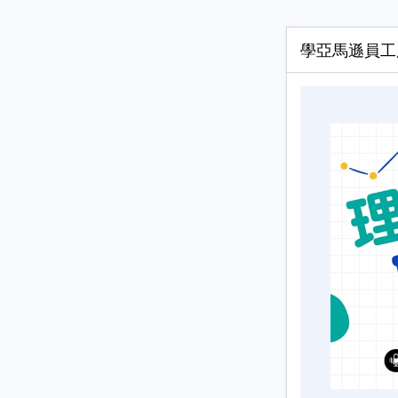
學亞馬遜員工