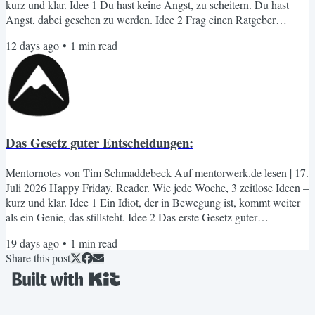
kurz und klar. Idee 1 Du hast keine Angst, zu scheitern. Du hast
Angst, dabei gesehen zu werden. Idee 2 Frag einen Ratgeber
niemals, was du tun solltest. Frag ihn, was er an deiner Stelle tun
12 days ago
•
1
min read
würde. Der Unterschied ist riesig. Idee 3 Teile das, was dich
fasziniert, mit anderen. Die Energie echter Faszination ist die stärkste
Kraft in der Kommunikation. Stärker als...
Das Gesetz guter Entscheidungen:
Mentornotes von Tim Schmaddebeck Auf mentorwerk.de lesen | 17.
Juli 2026 Happy Friday, Reader. Wie jede Woche, 3 zeitlose Ideen –
kurz und klar. Idee 1 Ein Idiot, der in Bewegung ist, kommt weiter
als ein Genie, das stillsteht. Idee 2 Das erste Gesetz guter
Entscheidungen: Mehr Zeit bringt keinen Vorteil. Idee 3 Warum
19 days ago
•
1
min read
haben so viele erfolgreiche Menschen eine feste Morgenroutine?
Share this post
Weil Routinen automatisierte Entscheidungen sind. Einmal
entschieden: „Ich wache auf, trinke Wasser, mache 30...